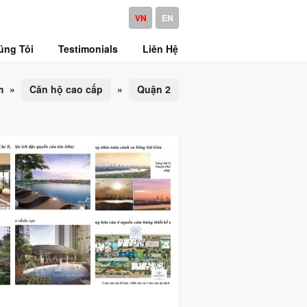
VN
EN
úng Tôi
Testimonials
Liên Hệ
m
»
Căn hộ cao cấp
»
Quận 2