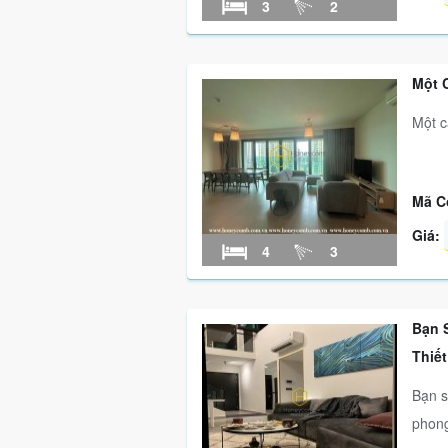
3
2
Một C
Một c
Mã C
Giá:
4
3
Bạn 
Thiết
Bạn s
phong