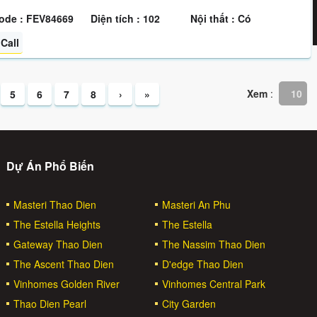
ode : FEV84669
Diện tích : 102
Nội thất : Có
Call
Xem
:
10
5
6
7
8
›
»
Dự Án Phổ Biến
Masteri Thao Dien
Masteri An Phu
The Estella Heights
The Estella
Gateway Thao Dien
The Nassim Thao Dien
The Ascent Thao Dien
D'edge Thao Dien
Vinhomes Golden River
Vinhomes Central Park
Thao Dien Pearl
City Garden