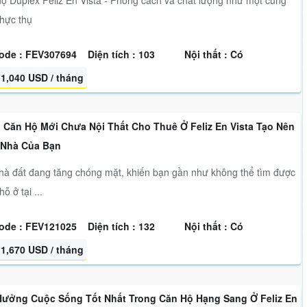
ộ Duplex Feliz En Vista - Phong cách và chất lượng như một cung
thực thụ
ode : FEV307694
Diện tích : 103
Nội thất : Có
1,040 USD / tháng
 Căn Hộ Mới Chưa Nội Thất Cho Thuê Ở Feliz En Vista Tạo Nên
 Nhà Của Bạn
hà đất đang tăng chóng mặt, khiến bạn gần như không thể tìm được
ỗ ở tại ...
ode : FEV121025
Diện tích : 132
Nội thất : Có
1,670 USD / tháng
Hưởng Cuộc Sống Tốt Nhất Trong Căn Hộ Hạng Sang Ở Feliz En