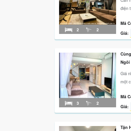
Căn h
điện 
Mã C
2
2
Giá:
Cùng
Ngôi
Giá n
một ch
Mã C
3
2
Giá:
Tận 