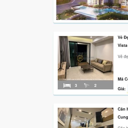
Vẻ Đ
Vista
Vẻ đẹ
Mã C
3
2
Giá:
Căn 
Cung