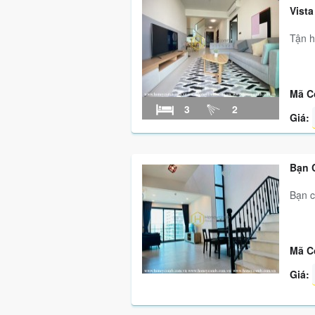
Vista
Tận h
Mã C
3
2
Giá:
Bạn C
Bạn c
Mã C
Giá: