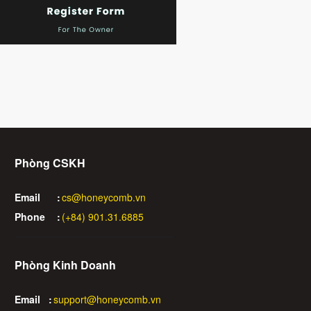
Phòng CSKH
Email
:
cs@honeycomb.vn
Phone
:
(+84) 901.31.6885
Phòng Kinh Doanh
Email
:
support@honeycomb.vn