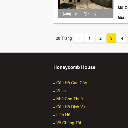
Mã C
2
2
Giá:
28 Trang
‹
1
2
3
4
Honeycomb House
Căn Hộ Cao Cấp
Villas
Nhà Cho Thuê
Căn Hộ Dịch Vụ
Liên Hệ
Về Chúng Tôi