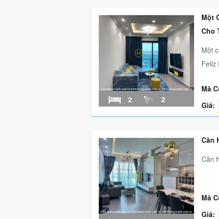
Một 
Cho T
Một c
Feliz 
Mã C
2
2
Giá:
Căn 
Căn h
Mã C
Giá: