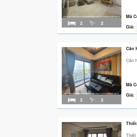
Mã C
2
2
Giá:
Căn 
Căn h
Mã C
Giá:
2
2
Thiế
Thiết