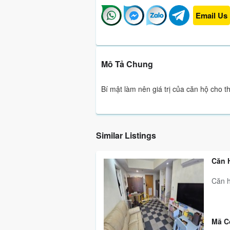
Email Us
Mô Tả Chung
Bí mật làm nên giá trị của căn hộ cho 
Similar Listings
Căn 
Căn h
Mã C