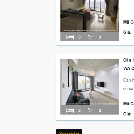
Mã C
Giá:
3
3
Căn 
Với 
Căn h
sổ sá
Mã C
2
2
Giá: