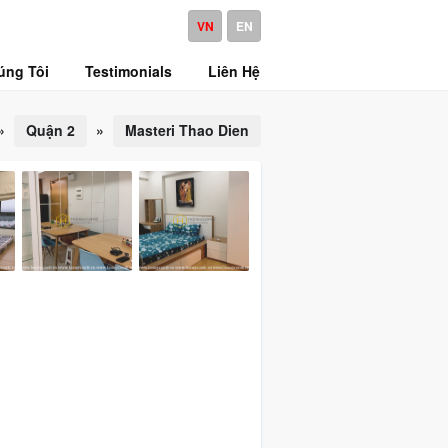
VN
EN
úng Tôi
Testimonials
Liên Hệ
»
Quận 2
»
Masteri Thao Dien