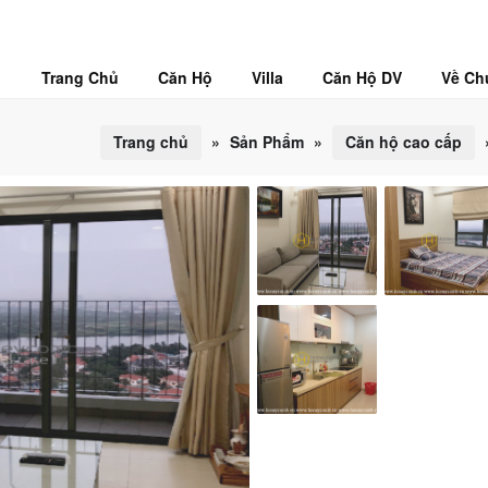
Trang Chủ
Căn Hộ
Villa
Căn Hộ DV
Về Ch
Trang chủ
»
Sản Phẩm
»
Căn hộ cao cấp