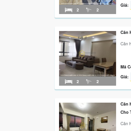
Giá:
2
2
Căn 
Căn h
Mã C
Giá:
2
2
Căn 
Cho 
Căn h