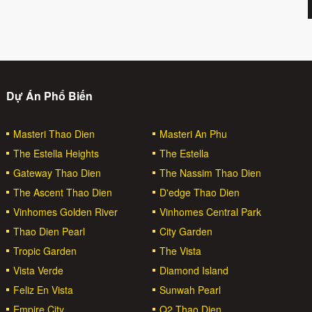
Dự Án Phổ Biến
Masteri Thao Dien
Masteri An Phu
The Estella Heights
The Estella
Gateway Thao Dien
The Nassim Thao Dien
The Ascent Thao Dien
D'edge Thao Dien
Vinhomes Golden River
Vinhomes Central Park
Thao Dien Pearl
City Garden
Tropic Garden
The Vista
Vista Verde
Diamond Island
Feliz En Vista
Sunwah Pearl
Empire City
Q2 Thao Dien