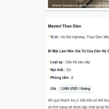
Masteri Thao Dien
Vị trí
: Ha Noi highway, Thao Dien Ward
Bí Mật Làm Nên Giá Trị Của Căn Hộ 
Loại sp
: Căn hộ cao cấp
Nội thất
: Có
Phòng tắm
: 2
1,040 USD / tháng
Giá
:
Xin quý khách lưu ý: Giá trên có thể đ
và tình trạng sẽ được cập nhật lại tại t