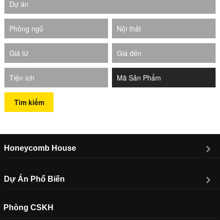
Dự án
Phòng ngủ
Nội thất
Giá từ
Giá đến
Tiện ích
Tìm kiếm
Honeycomb House
Dự Án Phổ Biến
Phòng CSKH