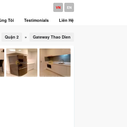
VN
EN
úng Tôi
Testimonials
Liên Hệ
Quận 2
»
Gateway Thao Dien