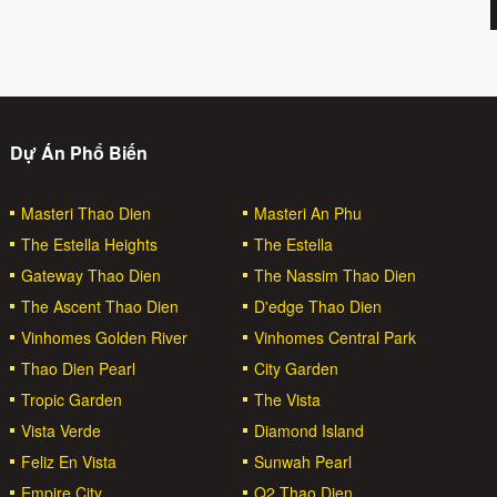
Dự Án Phổ Biến
Masteri Thao Dien
Masteri An Phu
The Estella Heights
The Estella
Gateway Thao Dien
The Nassim Thao Dien
The Ascent Thao Dien
D'edge Thao Dien
Vinhomes Golden River
Vinhomes Central Park
Thao Dien Pearl
City Garden
Tropic Garden
The Vista
Vista Verde
Diamond Island
Feliz En Vista
Sunwah Pearl
Empire City
Q2 Thao Dien