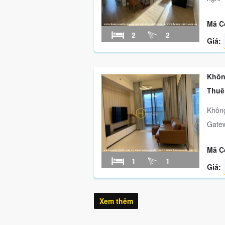
Mã C
2
2
Giá:
Khôn
Thuê
Không
Gate
Mã C
1
1
Giá:
Xem thêm