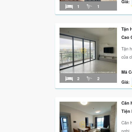
Giá:
1
1
Tận 
Cao 
Tận h
của c
Mã C
2
2
Giá:
Căn 
Tiện
Căn h
nghi