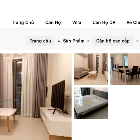
Trang Chủ
Căn Hộ
Villa
Căn Hộ DV
Về Ch
Trang chủ
»
Sản Phẩm
»
Căn hộ cao cấp
»