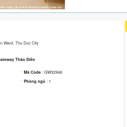
en Ward, Thu Duc City
Gateway Thảo Điền
Mã Code
: GW32946
Phòng ngủ
: 1