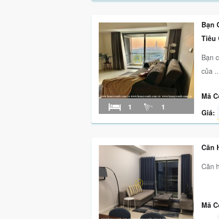
Bạn 
Tiêu
Bạn c
của ..
Mã C
1
1
Giá:
Căn 
Căn h
Mã C