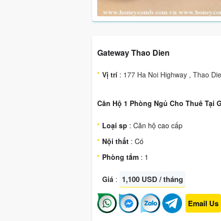
Gateway Thao Dien
Vị trí
: 177 Ha Noi Highway , Thao Di
Căn Hộ 1 Phòng Ngủ Cho Thuê Tại 
Loại sp
: Căn hộ cao cấp
Nội thất
: Có
Phòng tắm
: 1
1,100 USD / tháng
Giá
:
Email Us