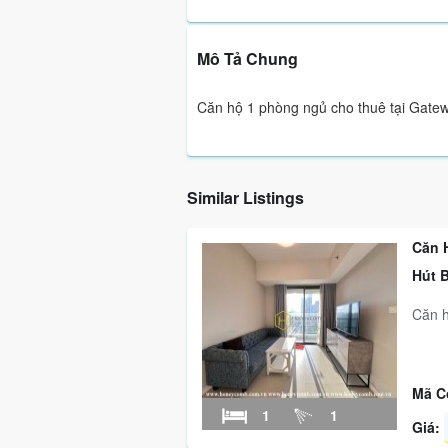
Mô Tả Chung
Căn hộ 1 phòng ngủ cho thuê tại Gate
Similar Listings
Căn 
Hút 
Căn h
Mã C
1
1
Giá: