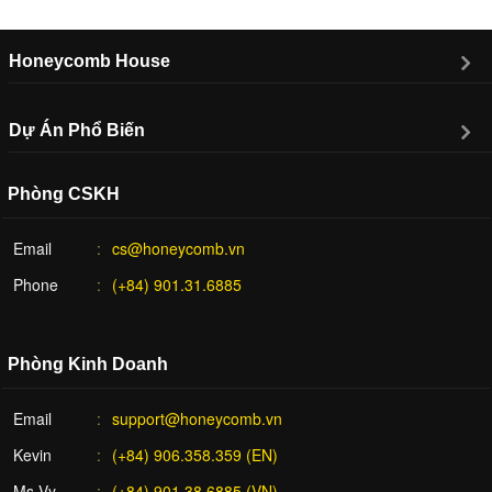
Honeycomb House
Dự Án Phổ Biến
Phòng CSKH
Email
cs@honeycomb.vn
Phone
(+84) 901.31.6885
Phòng Kinh Doanh
Email
support@honeycomb.vn
Kevin
(+84) 906.358.359 (EN)
Ms Vy
(+84) 901.38.6885 (VN)