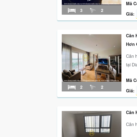
Mã C
3
2
Giá:
Căn 
Hơn 
Căn h
tại D
Mã C
2
2
Giá:
Căn 
Căn h