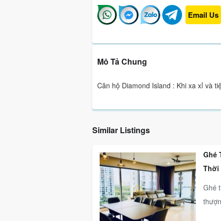
Email Us
Mô Tả Chung
Căn hộ Diamond Island : Khi xa xỉ và t
Similar Listings
Ghé 
Thời
Ghé t
thượ