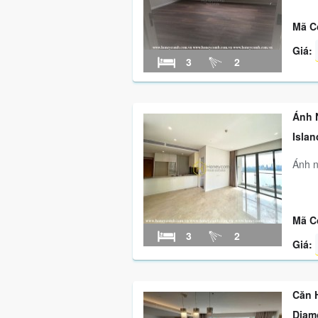
Mã C
Giá:
3
2
Ánh 
Islan
Ánh n
Mã C
3
2
Giá:
Căn 
Diam