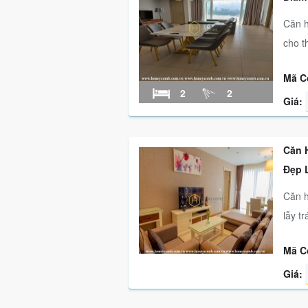
Căn h
cho 
Mã C
2
2
Giá:
Căn 
Đẹp 
Căn h
lẫy tr
Mã C
Giá: