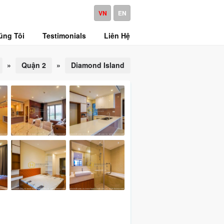
VN
EN
úng Tôi
Testimonials
Liên Hệ
»
Quận 2
»
Diamond Island