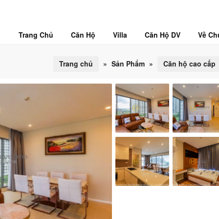
Trang Chủ
Căn Hộ
Villa
Căn Hộ DV
Về Ch
Trang chủ
»
Sản Phẩm
»
Căn hộ cao cấp