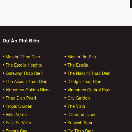
Dự Án Phổ Biến
Masteri Thao Dien
Masteri An Phu
The Estella Heights
The Estella
Gateway Thao Dien
The Nassim Thao Dien
The Ascent Thao Dien
D'edge Thao Dien
Vinhomes Golden River
Vinhomes Central Park
Thao Dien Pearl
City Garden
Tropic Garden
The Vista
Vista Verde
Diamond Island
Feliz En Vista
Sunwah Pearl
Empire City
Q2 Thao Dien