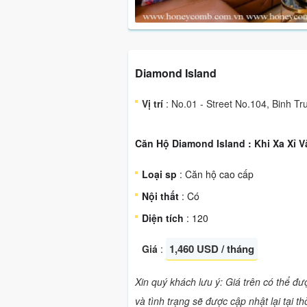
Diamond Island
Vị trí
: No.01 - Street No.104, Binh Tr
Căn Hộ Diamond Island : Khi Xa Xỉ 
Loại sp
: Căn hộ cao cấp
Nội thất
: Có
Diện tích
: 120
1,460 USD / tháng
Giá
:
Xin quý khách lưu ý: Giá trên có thể đ
và tình trạng sẽ được cập nhật lại tại t