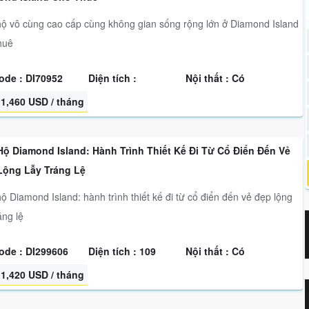
ộ vô cùng cao cấp cùng không gian sống rộng lớn ở Diamond Island
thuê
ode : DI70952
Diện tích :
Nội thất : Có
1,460 USD / tháng
Hộ Diamond Island: Hành Trình Thiết Kế Đi Từ Cổ Điển Đến Vẻ
Lộng Lẫy Tráng Lệ
ộ Diamond Island: hành trình thiết kế đi từ cổ điển đến vẻ đẹp lộng
áng lệ
ode : DI299606
Diện tích : 109
Nội thất : Có
1,420 USD / tháng