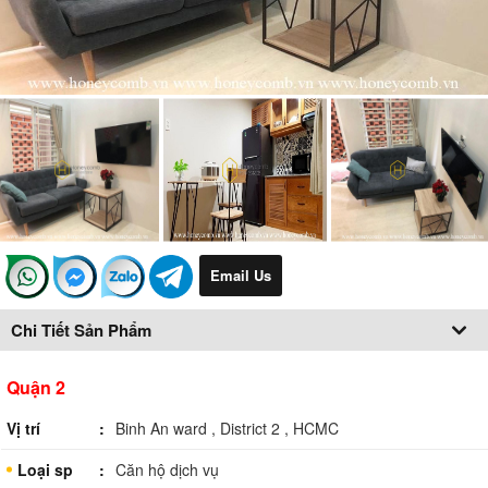
Email Us
Chi Tiết Sản Phẩm
Quận 2
Vị trí
Binh An ward , District 2 , HCMC
Loại sp
Căn hộ dịch vụ