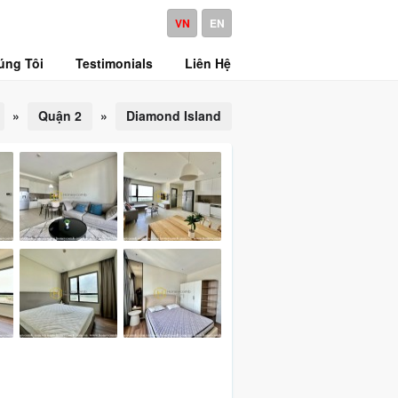
VN
EN
úng Tôi
Testimonials
Liên Hệ
»
Quận 2
»
Diamond Island