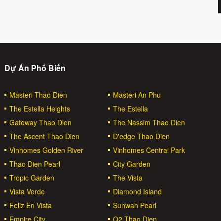
Dự Án Phổ Biến
Masteri Thao Dien
Masteri An Phu
The Estella Heights
The Estella
Gateway Thao Dien
The Nassim Thao Dien
The Ascent Thao Dien
D'edge Thao Dien
Vinhomes Golden River
Vinhomes Central Park
Thao Dien Pearl
City Garden
Tropic Garden
The Vista
Vista Verde
Diamond Island
Feliz En Vista
Sunwah Pearl
Empire City
Q2 Thao Dien