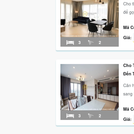
Cho t
để gọi
Mã C
Giá:
3
2
Cho 
Đến 
Căn h
sang t
Mã C
3
2
Giá: