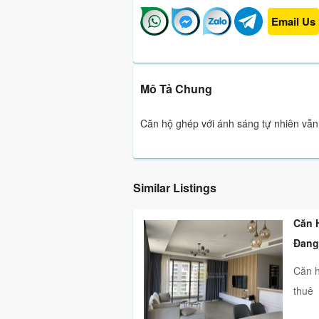
Email Us
Mô Tả Chung
Căn hộ ghép với ánh sáng tự nhiên vẫn
Similar Listings
Căn 
Đang
Căn h
thuê