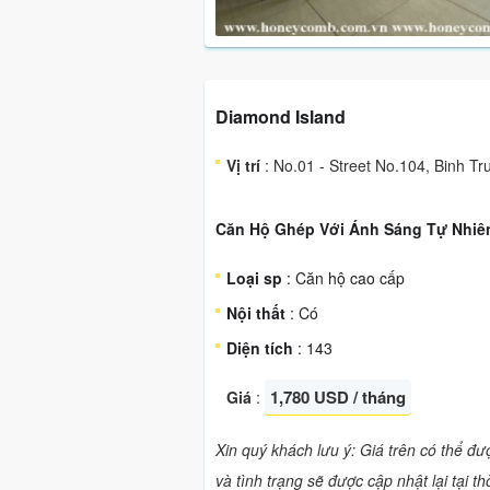
Diamond Island
Vị trí
: No.01 - Street No.104, Binh Tr
Căn Hộ Ghép Với Ánh Sáng Tự Nhiên
Loại sp
: Căn hộ cao cấp
Nội thất
: Có
Diện tích
: 143
1,780 USD / tháng
Giá
:
Xin quý khách lưu ý: Giá trên có thể đ
và tình trạng sẽ được cập nhật lại tại t