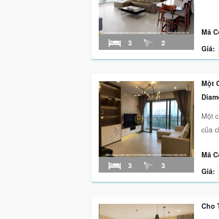
Mã C
3
2
Giá:
Một 
Diam
Một c
của c
Mã C
3
3
Giá:
Cho 