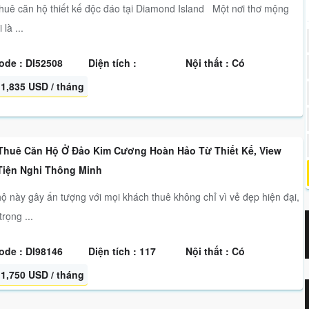
huê căn hộ thiết kế độc đáo tại Diamond Island Một nơi thơ mộng
 là ...
ode : DI52508
Diện tích :
Nội thất : Có
1,835 USD / tháng
Thuê Căn Hộ Ở Đảo Kim Cương Hoàn Hảo Từ Thiết Kế, View
Tiện Nghi Thông Minh
ộ này gây ấn tượng với mọi khách thuê không chỉ vì vẻ đẹp hiện đại,
rọng ...
ode : DI98146
Diện tích : 117
Nội thất : Có
1,750 USD / tháng