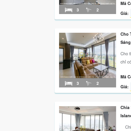
Mã C
3
2
Giá:
Cho 
Sáng
Cho t
chỉ có
Mã C
3
2
Giá:
Chia
Islan
Chia 