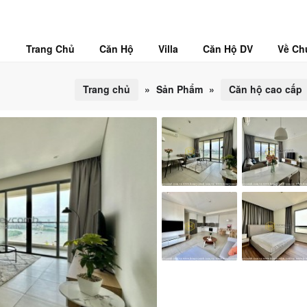
Trang Chủ
Căn Hộ
Villa
Căn Hộ DV
Về Ch
Trang chủ
»
Sản Phẩm
»
Căn hộ cao cấp