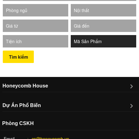
Phòng ngủ
Nội thất
Giá từ
Giá đến
Tiện ích
Tìm kiếm
Honeycomb House
Dự Án Phổ Biến
Phòng CSKH
Email
cs@honeycomb.vn