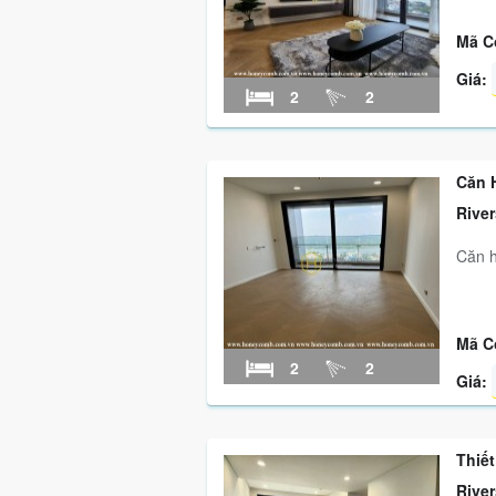
Mã C
Giá:
2
2
Căn 
River
Căn h
Mã C
2
2
Giá:
Thiế
River