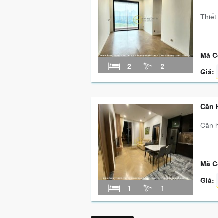
Thiết
Mã C
2
2
Giá:
Căn H
Căn h
Mã C
Giá:
1
1