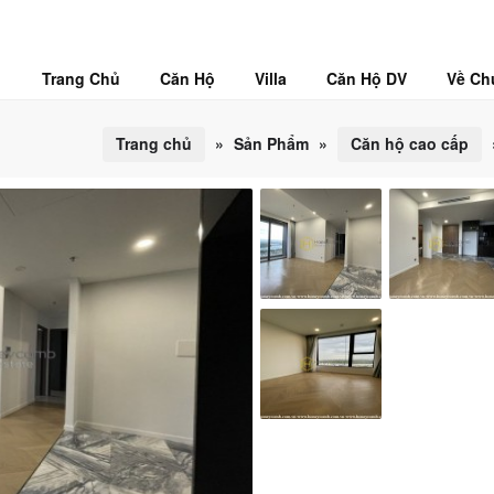
Trang Chủ
Căn Hộ
Villa
Căn Hộ DV
Về Ch
Trang chủ
»
Sản Phẩm
»
Căn hộ cao cấp