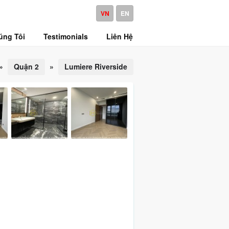
VN
EN
úng Tôi
Testimonials
Liên Hệ
»
Quận 2
»
Lumiere Riverside