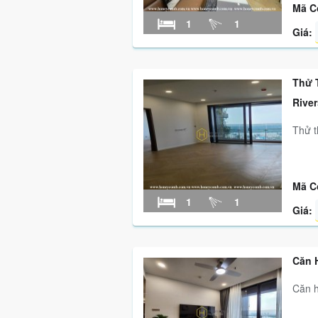
Mã C
1
1
Giá:
Thử 
River
Thử t
Mã C
1
1
Giá:
Căn 
Căn h