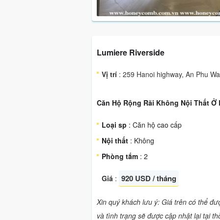
Lumiere Riverside
Vị trí
: 259 Hanoi highway, An Phu War
Căn Hộ Rộng Rãi Không Nội Thất Ở 
Loại sp
: Căn hộ cao cấp
Nội thất
: Không
Phòng tắm
: 2
920 USD / tháng
Giá
:
Xin quý khách lưu ý: Giá trên có thể đ
và tình trạng sẽ được cập nhật lại tại t