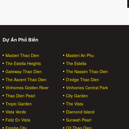
Dự Án Phổ Biến
Masteri Thao Dien
Masteri An Phu
The Estella Heights
The Estella
Gateway Thao Dien
The Nassim Thao Dien
The Ascent Thao Dien
D'edge Thao Dien
Vinhomes Golden River
Vinhomes Central Park
Thao Dien Pearl
City Garden
Tropic Garden
The Vista
Vista Verde
Diamond Island
Feliz En Vista
Sunwah Pearl
Empire City
Q2 Thao Dien