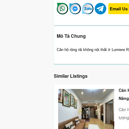
Email Us
Mô Tả Chung
Căn hộ rộng rãi không nội thất ở Lumiere R
Similar Listings
Căn 
Năng
Căn h
lượng