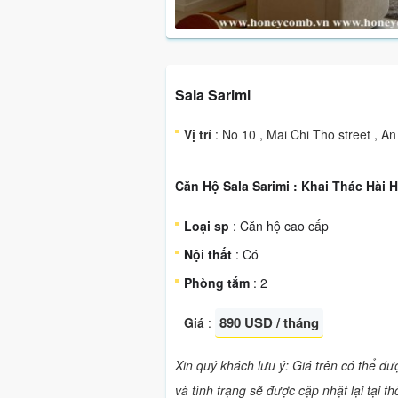
Sala Sarimi
Vị trí
: No 10 , Mai Chi Tho street , A
Căn Hộ Sala Sarimi : Khai Thác Hài
Loại sp
: Căn hộ cao cấp
Nội thất
: Có
Phòng tắm
: 2
890 USD / tháng
Giá
:
Xin quý khách lưu ý: Giá trên có thể đ
và tình trạng sẽ được cập nhật lại tại t