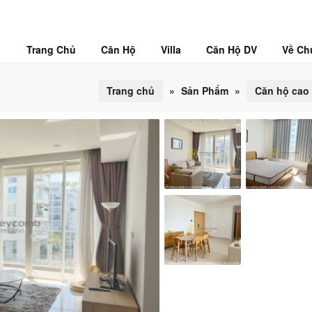
Trang Chủ
Căn Hộ
Villa
Căn Hộ DV
Về Ch
Trang chủ
»
Sản Phẩm
»
Căn hộ cao