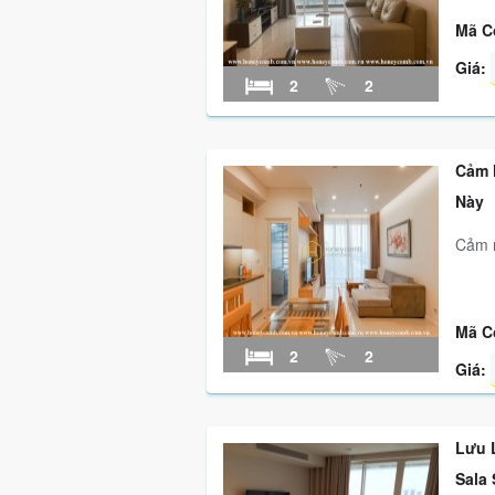
Mã C
Giá:
2
2
Cảm 
Này
Cảm n
Mã C
2
2
Giá:
Lưu 
Sala 