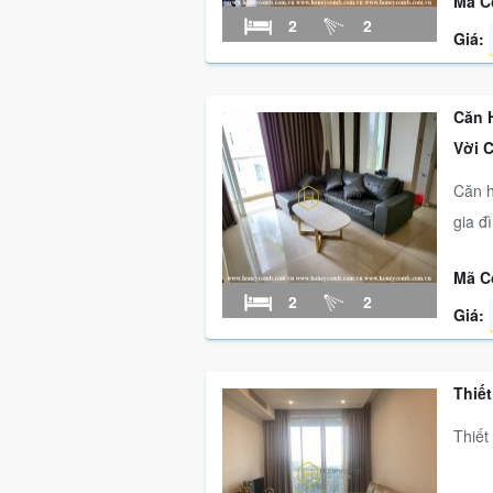
Mã C
2
2
Giá:
Căn 
Vời 
Căn h
gia đ
Mã C
2
2
Giá:
Thiế
Thiết