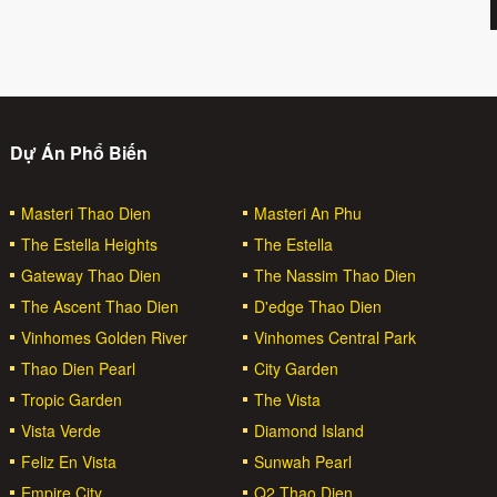
Dự Án Phổ Biến
Masteri Thao Dien
Masteri An Phu
The Estella Heights
The Estella
Gateway Thao Dien
The Nassim Thao Dien
The Ascent Thao Dien
D'edge Thao Dien
Vinhomes Golden River
Vinhomes Central Park
Thao Dien Pearl
City Garden
Tropic Garden
The Vista
Vista Verde
Diamond Island
Feliz En Vista
Sunwah Pearl
Empire City
Q2 Thao Dien