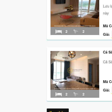
Lưu l
này
Mã C
2
2
Giá:
Cả S
Cả Sà
Mã C
Giá:
2
2