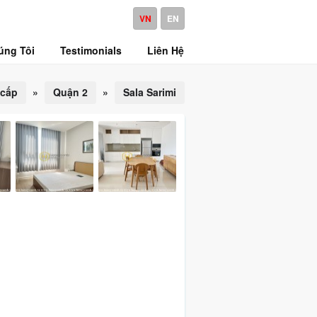
VN
EN
úng Tôi
Testimonials
Liên Hệ
 cấp
»
Quận 2
»
Sala Sarimi