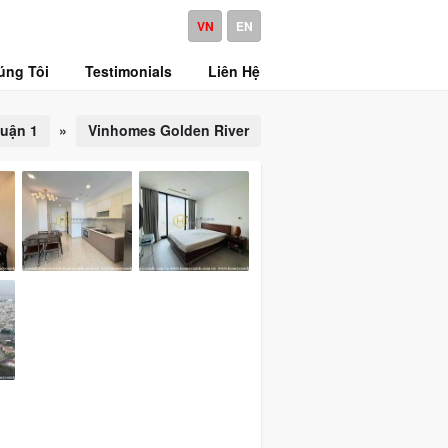
VN
EN
úng Tôi
Testimonials
Liên Hệ
uận 1
»
Vinhomes Golden River