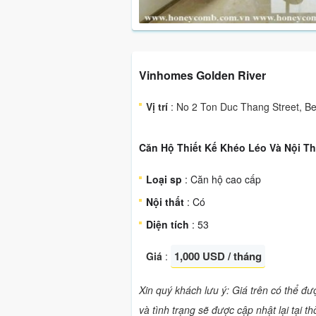
Vinhomes Golden River
Vị trí
: No 2 Ton Duc Thang Street, B
Căn Hộ Thiết Kế Khéo Léo Và Nội Th
Loại sp
: Căn hộ cao cấp
Nội thất
: Có
Diện tích
: 53
1,000 USD / tháng
Giá
:
Xin quý khách lưu ý: Giá trên có thể đ
và tình trạng sẽ được cập nhật lại tại t