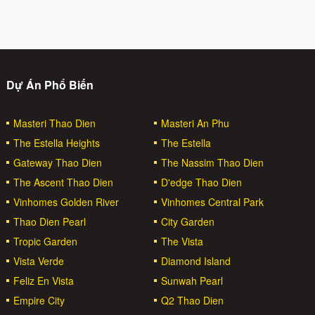
Dự Án Phổ Biến
Masteri Thao Dien
Masteri An Phu
The Estella Heights
The Estella
Gateway Thao Dien
The Nassim Thao Dien
The Ascent Thao Dien
D'edge Thao Dien
Vinhomes Golden River
Vinhomes Central Park
Thao Dien Pearl
City Garden
Tropic Garden
The Vista
Vista Verde
Diamond Island
Feliz En Vista
Sunwah Pearl
Empire City
Q2 Thao Dien