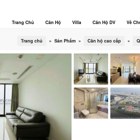
Trang Chủ
Căn Hộ
Villa
Căn Hộ DV
Về Ch
Trang chủ
»
Sản Phẩm
»
Căn hộ cao cấp
»
Q