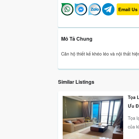
Email Us
Mô Tả Chung
Căn hộ thiết kế khéo léo và nội thất hi
Similar Listings
Tọa 
Ưu Đ
Tọa l
của k