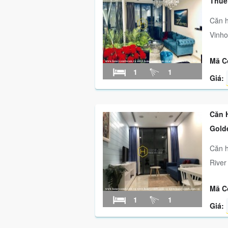
Thuê
Căn h
Vinho
Mã C
1
1
Giá:
Căn 
Gold
Căn h
River
Mã C
1
1
Giá: