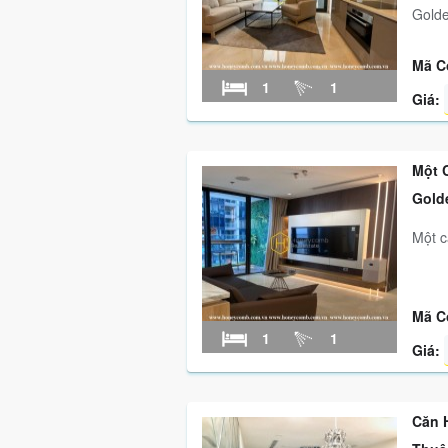
Golde
Mã C
1
1
Giá:
Một 
Gold
Một c
Mã C
1
1
Giá:
Căn 