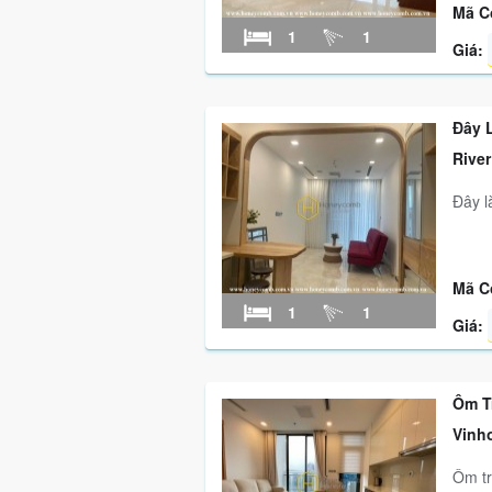
Mã C
1
1
Giá:
Đây 
River
Đây l
Mã C
1
1
Giá:
Ôm T
Vinh
Ôm tr