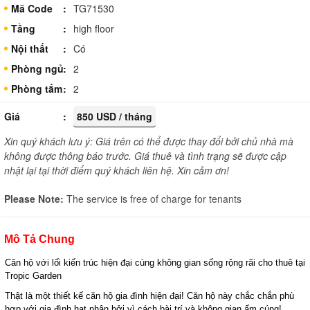
Mã Code
TG71530
Tầng
high floor
Nội thất
Có
Phòng ngủ
2
Phòng tắm
2
Giá
850 USD / tháng
Xin quý khách lưu ý: Giá trên có thể được thay đổi bởi chủ nhà mà
không được thông báo trước. Giá thuê và tình trạng sẽ được cập
nhật lại tại thời điểm quý khách liên hệ. Xin cảm ơn!
Please Note:
The service is free of charge for tenants
Mô Tả Chung
Căn hộ với lối kiến trúc hiện đại cùng không gian sống rộng rãi cho thuê tại 
Tropic Garden 
Thật là một thiết kế căn hộ gia đình hiện đại! Căn hộ này chắc chắn phù 
hợp với gia đình hạt nhân bởi vì cách bài trí và không gian ấm cúng! 