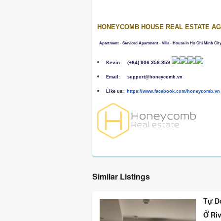
HONEYCOMB HOUSE REAL ESTATE A
Apartment - Serviced Apartment - Villa - House in Ho Chi Minh Cit
Kevin
(+84) 906.358.359
Email: support@honeycomb.vn
Like us:
h
ttps://www.facebook.com/honeycomb.vn
Similar Listings
Tự D
Ở Ri