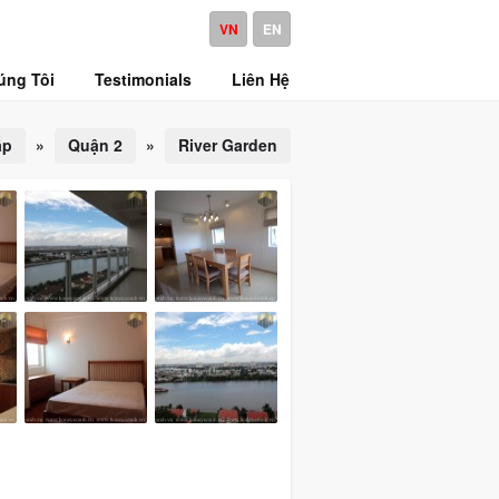
VN
EN
úng Tôi
Testimonials
Liên Hệ
ấp
»
Quận 2
»
River Garden