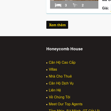
3
2
Giá:
Xem thêm
Honeycomb House
Căn Hộ Cao Cấp
Villas
Nhà Cho Thuê
Căn Hộ Dịch Vụ
Liên Hệ
Về Chúng Tôi
Meet Our Top Agents
Tầm Nhìn, Sứ Mệnh, GT Cốt Lỗi