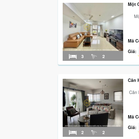
Một 
Một c
Mã C
Giá:
3
2
Căn 
Căn h
Mã C
Giá:
2
2