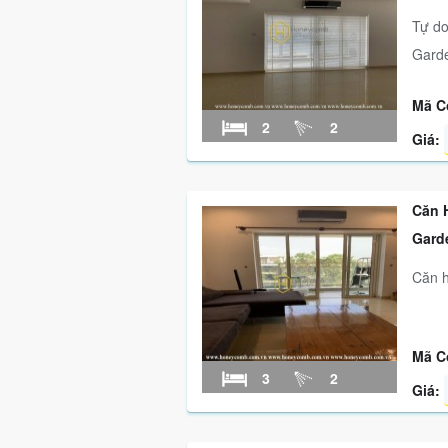
Tự do
Gard
Mã C
2
2
Giá:
Căn 
Gard
Căn h
Mã C
3
2
Giá: