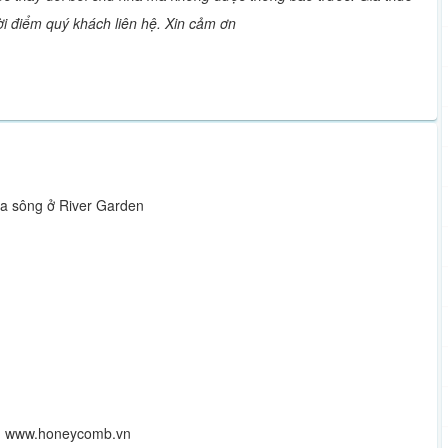
hời điểm quý khách liên hệ. Xin cảm ơn
 ra sông ở River Garden
r www.honeycomb.vn