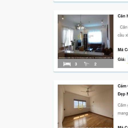
Căn 
Căn h
cầu xi
Mã C
Giá:
3
2
Cảm 
Đẹp 
Cảm g
mang 
Mã C