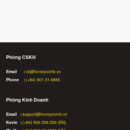
Phòng CSKH
Email
:
cs@honeycomb.vn
Phone
:
(+84) 901.31.6885
Phòng Kinh Doanh
Email
:
support@honeycomb.vn
Kevin
:
(+84) 906.358.359 (EN)