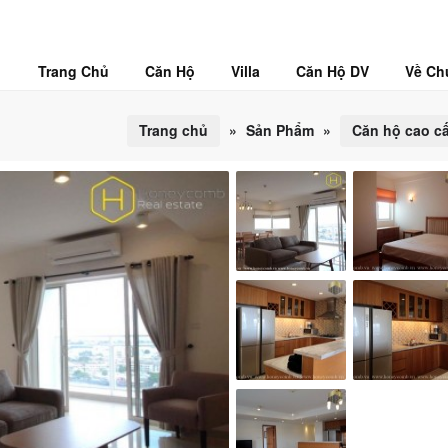
Trang Chủ
Căn Hộ
Villa
Căn Hộ DV
Về Ch
Trang chủ
»
Sản Phẩm
»
Căn hộ cao c