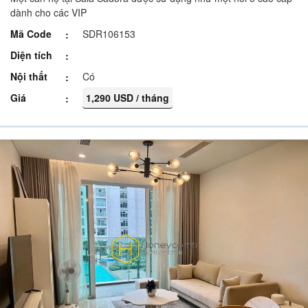
dành cho các VIP
Mã Code
SDR106153
Diện tích
Nội thất
Có
Giá
1,290 USD / tháng