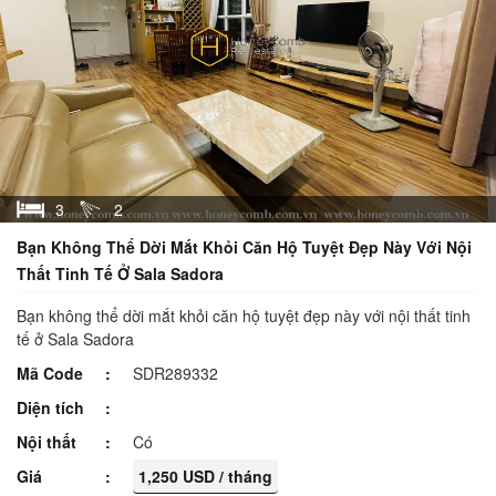
3
2
Bạn Không Thể Dời Mắt Khỏi Căn Hộ Tuyệt Đẹp Này Với Nội
Thất Tinh Tế Ở Sala Sadora
Bạn không thể dời mắt khỏi căn hộ tuyệt đẹp này với nội thất tinh
tế ở Sala Sadora
Mã Code
SDR289332
Diện tích
Nội thất
Có
Giá
1,250 USD / tháng