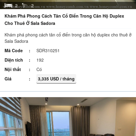
2
2
Khám Phá Phong Cách Tân Cổ Điển Trong Căn Hộ Duplex
Cho Thuê Ở Sala Sadora
Khám phá phong cách tân cổ điển trong căn hộ duplex cho thuê ở
Sala Sadora
Mã Code
SDR310251
Diện tích
192
Nội thất
Có
Giá
3,335 USD / tháng