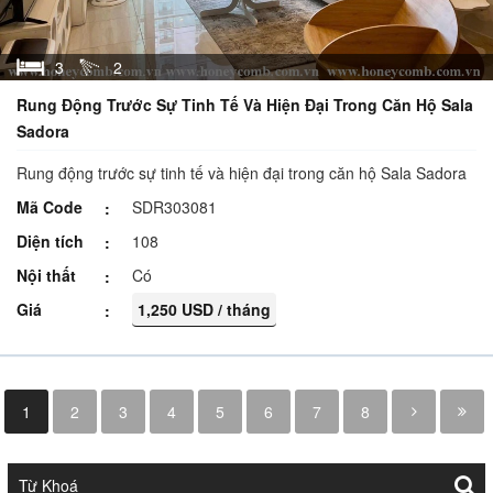
3
2
Rung Động Trước Sự Tinh Tế Và Hiện Đại Trong Căn Hộ Sala
Sadora
Rung động trước sự tinh tế và hiện đại trong căn hộ Sala Sadora
Mã Code
SDR303081
Diện tích
108
Nội thất
Có
Giá
1,250 USD / tháng
1
2
3
4
5
6
7
8