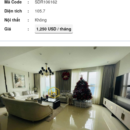
Mã Code
SDR106162
Diện tích
105.7
Nội thất
Không
Giá
1,250 USD / tháng