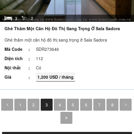
3
2
Ghé Thăm Một Căn Hộ Đô Thị Sang Trọng Ở Sala Sadora
Ghé thăm một căn hộ đô thị sang trọng ở Sala Sadora
Mã Code
SDR273646
Diện tích
112
Nội thất
Có
Giá
1,200 USD / tháng
1
2
3
4
5
6
7
8