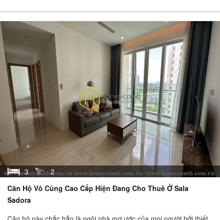
3
2
Căn Hộ Vô Cùng Cao Cấp Hiện Đang Cho Thuê Ở Sala
Sadora
Căn hộ này chắc hẳn là ngôi nhà mơ ước của mọi người bởi thiết