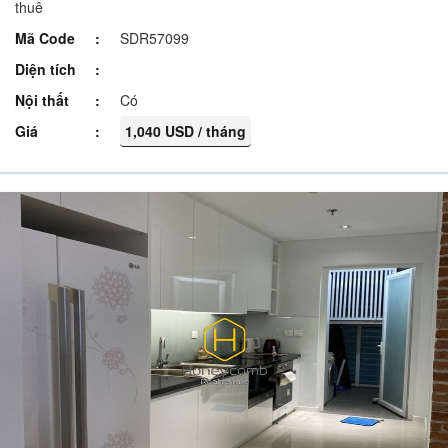
thuê
Mã Code
SDR57099
Diện tích
Nội thất
Có
Giá
1,040 USD / tháng