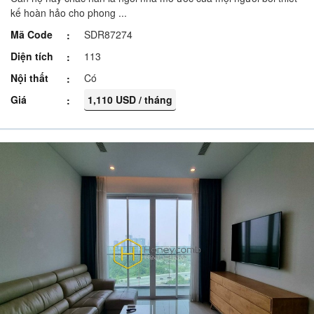
kế hoàn hảo cho phong ...
Mã Code
SDR87274
Diện tích
113
Nội thất
Có
Giá
1,110 USD / tháng