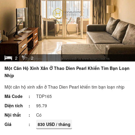
2
2
Một Căn Hộ Xinh Xắn Ở Thao Dien Pearl Khiến Tim Bạn Loạn
Nhịp
Một căn hộ xinh xắn ở Thao Dien Pearl khiến tim bạn loạn nhịp
Mã Code
TDP165
Diện tích
95.79
Nội thất
Có
Giá
830 USD / tháng