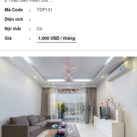
ở Thao Dien Pearl cho ...
Mã Code
TDP131
Diện tích
Nội thất
Có
Giá
1,000 USD / tháng