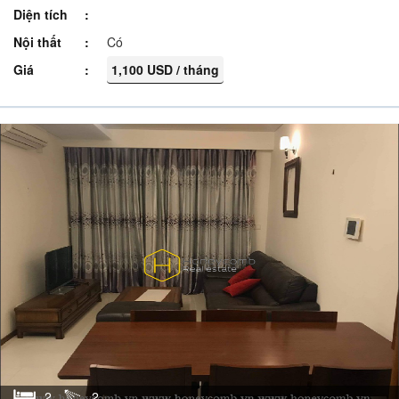
Diện tích
Nội thất
Có
Giá
1,100 USD / tháng
2
2