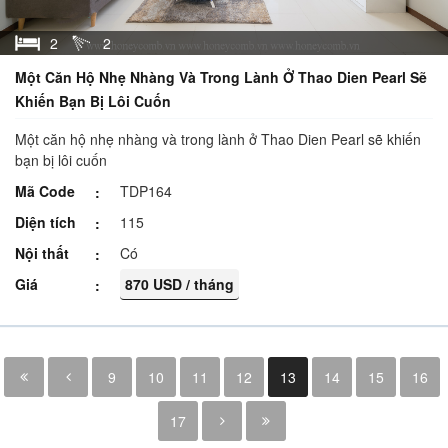
2
2
Một Căn Hộ Nhẹ Nhàng Và Trong Lành Ở Thao Dien Pearl Sẽ
Khiến Bạn Bị Lôi Cuốn
Một căn hộ nhẹ nhàng và trong lành ở Thao Dien Pearl sẽ khiến
bạn bị lôi cuốn
Mã Code
TDP164
Diện tích
115
Nội thất
Có
Giá
870 USD / tháng
9
10
11
12
13
14
15
16
17