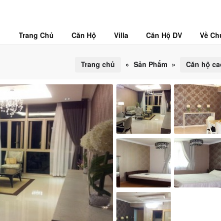
Trang Chủ
Căn Hộ
Villa
Căn Hộ DV
Về Ch
Trang chủ
»
Sản Phẩm
»
Căn hộ ca