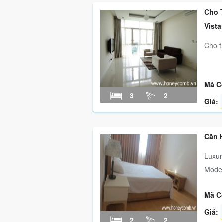
Cho 
Vista
Cho t
Mã C
3
2
Giá:
Căn 
Luxur
Moder
Mã C
Giá:
2
2