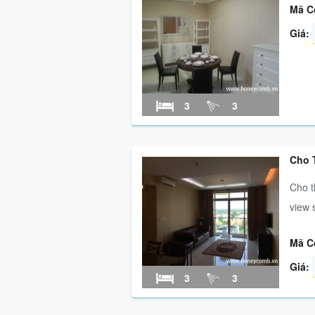
Mã C
Giá:
3
3
Cho 
Cho t
view 
Mã C
Giá:
3
3