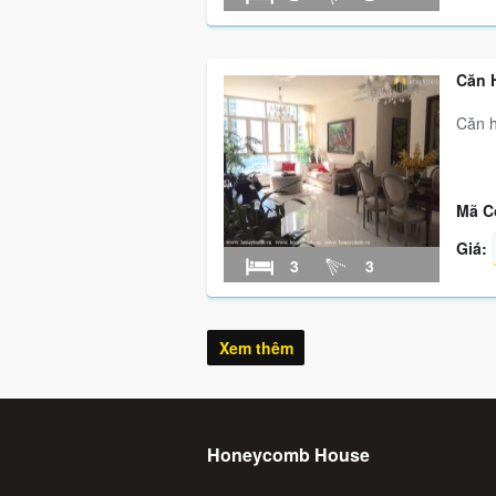
Căn H
Căn hộ
Mã C
Giá:
3
3
Xem thêm
Honeycomb House