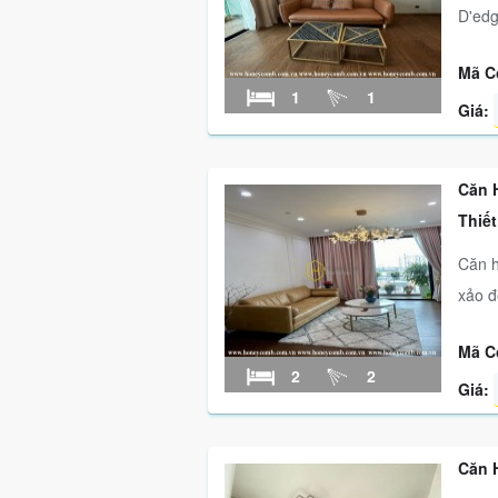
D'edg
Mã C
1
1
Giá:
Căn 
Thiế
Căn h
xảo đ
Mã C
2
2
Giá:
Căn H