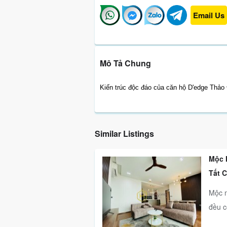
Email Us
Mô Tả Chung
Kiến trúc độc đáo của căn hộ D'edge Thảo 
Similar Listings
Mộc 
Tất 
Mộc m
đều c