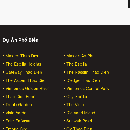
Dự Án Phổ Biến
Masteri Thao Dien
Masteri An Phu
The Estella Heights
The Estella
Gateway Thao Dien
The Nassim Thao Dien
The Ascent Thao Dien
D'edge Thao Dien
Vinhomes Golden River
Vinhomes Central Park
Thao Dien Pearl
City Garden
Tropic Garden
The Vista
Vista Verde
Diamond Island
Feliz En Vista
Sunwah Pearl
Empire City
Q2 Thao Dien