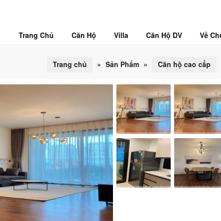
Trang Chủ
Căn Hộ
Villa
Căn Hộ DV
Về Ch
Trang chủ
»
Sản Phẩm
»
Căn hộ cao cấp