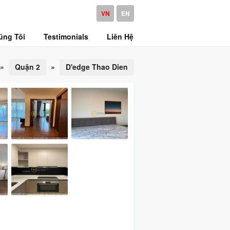
VN
EN
úng Tôi
Testimonials
Liên Hệ
»
Quận 2
»
D'edge Thao Dien