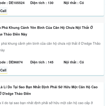
ode : DE105524
Diện tích : 130
Nội thất : Có
Call
 Phá Khung Cảnh Yên Bình Của Căn Hộ Chưa Nội Thất Ở
ge Thảo Điền Này
phá khung cảnh yên bình của căn hộ chưa nội thất ở D'edge Thảo
này
ode : DE96874
Diện tích : 145
Nội thất : Có
Call
Là Lí Do Tại Sao Bạn Nhất Định Phải Sở Hữu Một Căn Hộ Cao
Ở D'edge Thảo Điền
à lí do tại sao bạn nhất định phải sở hữu một căn hộ cao cấp ở