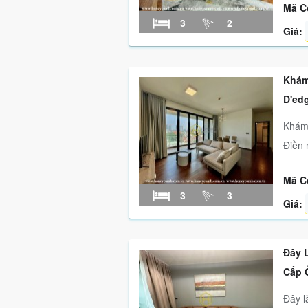
Mã C
3
2
Giá:
Khám
D'ed
Khám 
Điền 
Mã C
3
3
Giá:
Đây 
Cấp 
Đây l