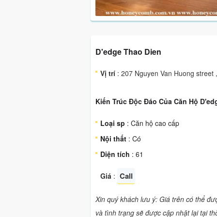
D'edge Thao Dien
Vị trí
: 207 Nguyen Van Huong street ,
Kiến Trúc Độc Đáo Của Căn Hộ D'ed
Loại sp
: Căn hộ cao cấp
Nội thất
: Có
Diện tích
: 61
Call
Giá
:
Xin quý khách lưu ý: Giá trên có thể đ
và tình trạng sẽ được cập nhật lại tại t