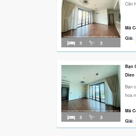
Căn h
Mã C
Giá:
3
2
Bạn 
Dien
Bạn c
hoa n
Mã C
3
3
Giá: