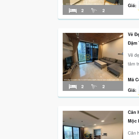
Giá:
2
2
Vẻ Đ
Đậm 
Vẻ đẹ
tâm t
Mã C
2
2
Giá:
Căn 
Mộc 
Căn h