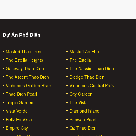
Dự Án Phổ Biến
Masteri Thao Dien
Masteri An Phu
The Estella Heights
The Estella
Gateway Thao Dien
The Nassim Thao Dien
The Ascent Thao Dien
D'edge Thao Dien
Vinhomes Golden River
Vinhomes Central Park
Thao Dien Pearl
City Garden
Tropic Garden
The Vista
Vista Verde
Diamond Island
Feliz En Vista
Sunwah Pearl
Empire City
Q2 Thao Dien