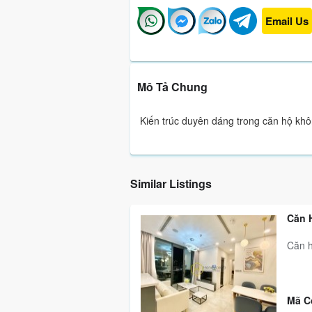
Email Us
Mô Tả Chung
Kiến trúc duyên dáng trong căn hộ khô
Similar Listings
Căn 
Căn h
Mã C