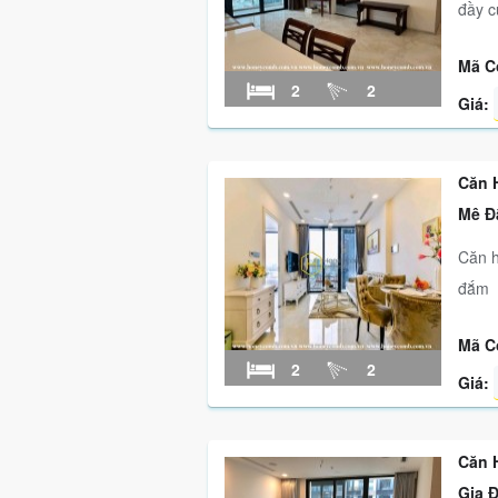
đầy c
Mã C
2
2
Giá:
Căn 
Mê Đ
Căn h
đắm
Mã C
2
2
Giá:
Căn 
Gia 