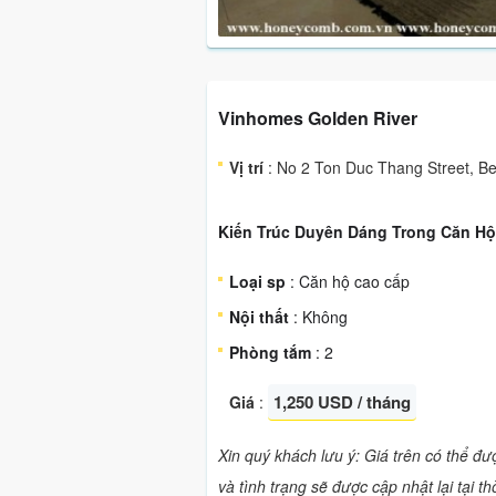
Vinhomes Golden River
Vị trí
: No 2 Ton Duc Thang Street, B
Kiến Trúc Duyên Dáng Trong Căn Hộ
Loại sp
: Căn hộ cao cấp
Nội thất
: Không
Phòng tắm
: 2
1,250 USD / tháng
Giá
:
Xin quý khách lưu ý: Giá trên có thể đ
và tình trạng sẽ được cập nhật lại tại t