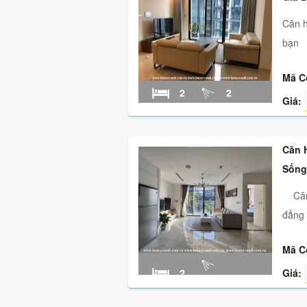
Căn h
bạn
Mã C
2
2
Giá:
Căn 
Sống
Căn 
đẳng 
Mã C
2
Giá: