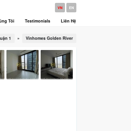
VN
EN
úng Tôi
Testimonials
Liên Hệ
uận 1
»
Vinhomes Golden River