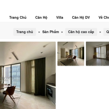
Trang Chủ
Căn Hộ
Villa
Căn Hộ DV
Về Ch
Trang chủ
»
Sản Phẩm
»
Căn hộ cao cấp
»
Q