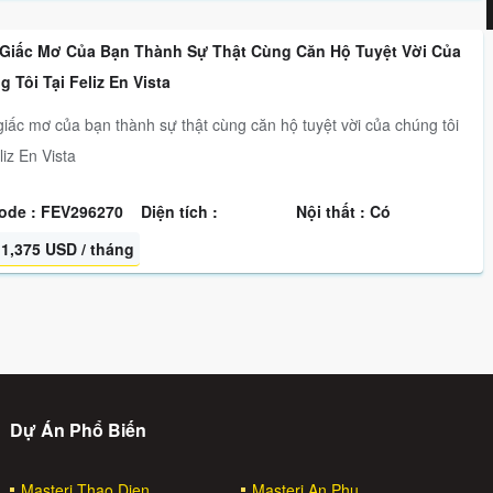
 Giấc Mơ Của Bạn Thành Sự Thật Cùng Căn Hộ Tuyệt Vời Của
 Tôi Tại Feliz En Vista
giấc mơ của bạn thành sự thật cùng căn hộ tuyệt vời của chúng tôi
liz En Vista
ode : FEV296270
Diện tích :
Nội thất : Có
1,375 USD / tháng
Dự Án Phổ Biến
Masteri Thao Dien
Masteri An Phu