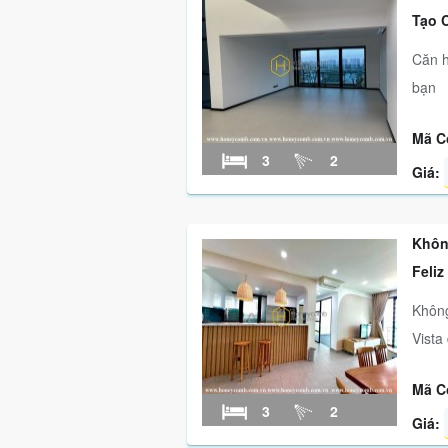
Tạo 
Căn h
bạn
Mã C
3
2
Giá:
Khôn
Feliz
Không
Vista
Mã C
3
2
Giá: