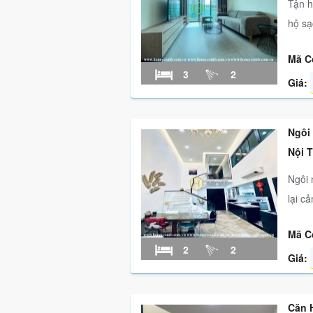
Tận h
hộ sạc
Mã C
3
2
Giá:
Ngôi
Nội 
Ngôi 
lại cả
Mã C
2
2
Giá:
Căn H