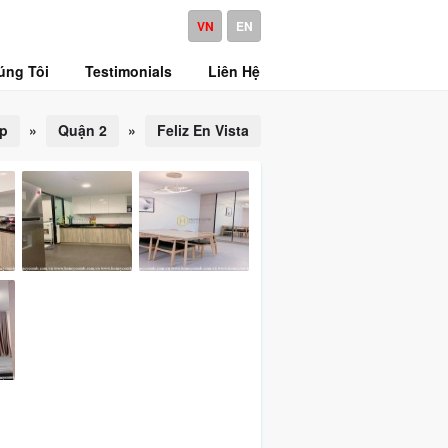
VN
EN
úng Tôi
Testimonials
Liên Hệ
ấp
»
Quận 2
»
Feliz En Vista