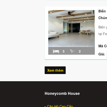
Biến
Chúng
Biến 
tại Fe
Mã C
3
2
Giá:
Xem thêm
Honeycomb House
Căn Hộ Cao Cấp