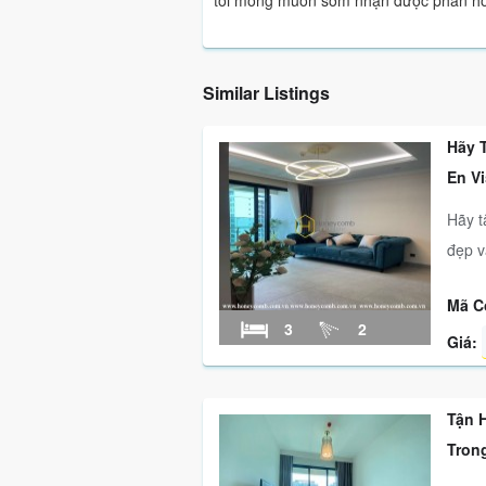
tôi mong muốn sớm nhận được phản hồi
Similar Listings
Hãy 
En V
Hãy t
đẹp và
Mã C
3
2
Giá:
Tận 
Trong