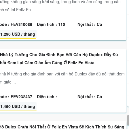
ưởng không gian sống tươi sáng, trong lành và ấm cúng trong căn
h sẽ tại Feliz En ...
ode : FEV310086
Diện tích : 110
Nội thất : Có
1,290 USD / tháng
 Nhà Lý Tưởng Cho Gia Đình Bạn Với Căn Hộ Duplex Đầy Đủ
Thất Đem Lại Cảm Giác Ấm Cúng Ở Feliz En Vista
nhà lý tưởng cho gia đình bạn với căn hộ Duplex đầy đủ nội thất đem
m giác ...
ode : FEV232437
Diện tích :
Nội thất : Có
1,460 USD / tháng
ộ Dulex Chưa Nội Thất Ở Feliz En Vista Sẽ Kích Thích Sự Sáng