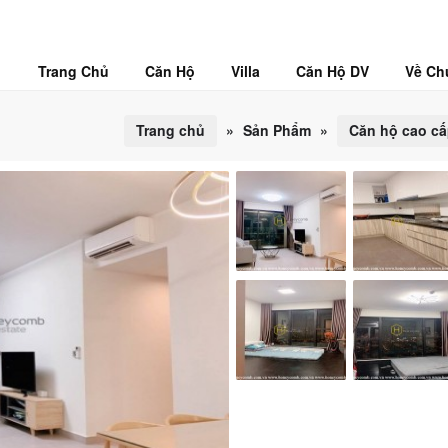
Trang Chủ
Căn Hộ
Villa
Căn Hộ DV
Về Ch
Trang chủ
»
Sản Phẩm
»
Căn hộ cao c