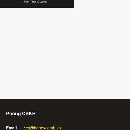
Phòng CSKH
Email
:
cs@honeycomb.vn