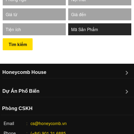
Giá từ
Giá đến
Tiện ích
Tìm kiếm
Honeycomb House
Dự Án Phổ Biến
Phòng CSKH
Email
cs@honeycomb.vn
Phone
(+84) 901.31.6885