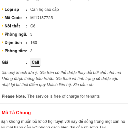
Loại sp
Căn hộ cao cấp
Mã Code
MTD137725
Nội thất
Có
Phòng ngủ
3
Diện tích
160
Phòng tắm
3
Giá
Call
Xin quý khách lưu ý: Giá trên có thể được thay đổi bởi chủ nhà mà
không được thông báo trước. Giá thuê và tình trạng sẽ được cập
nhật lại tại thời điểm quý khách liên hệ. Xin cảm ơn
Please Note:
The service is free of charge for tenants
Mô Tả Chung
Bạn không muốn bỏ lỡ cơ hội tuyệt vời này để sống trong một căn hộ
áp mái hàng đầu với phong cách hiện đại của phương Tây.