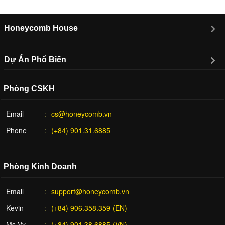
Honeycomb House
Dự Án Phổ Biến
Phòng CSKH
Email
cs@honeycomb.vn
Phone
(+84) 901.31.6885
Phòng Kinh Doanh
Email
support@honeycomb.vn
Kevin
(+84) 906.358.359 (EN)
Ms Vy
(+84) 901.38.6885 (VN)