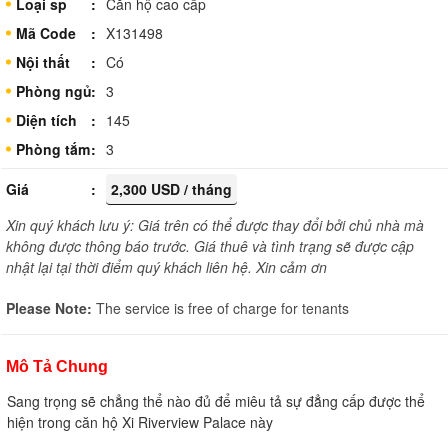
Loại sp
Căn hộ cao cấp
Mã Code
X131498
Nội thất
Có
Phòng ngủ
3
Diện tích
145
Phòng tắm
3
Giá
2,300 USD / tháng
Xin quý khách lưu ý: Giá trên có thể được thay đổi bởi chủ nhà mà
không được thông báo trước. Giá thuê và tình trạng sẽ được cập
nhật lại tại thời điểm quý khách liên hệ. Xin cảm ơn
Please Note:
The service is free of charge for tenants
Mô Tả Chung
Sang trọng sẽ chẳng thể nào đủ để miêu tả sự đẳng cấp được thể
hiện trong căn hộ Xi Riverview Palace này