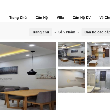
Trang Chủ
Căn Hộ
Villa
Căn Hộ DV
Về Ch
Trang chủ
»
Sản Phẩm
»
Căn hộ cao cấ