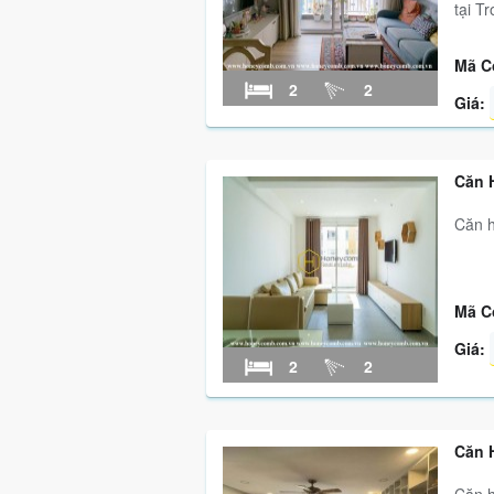
tại T
Mã C
2
2
Giá:
Căn 
Căn h
Mã C
Giá:
2
2
Căn 