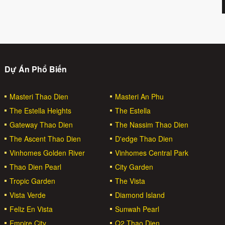
Dự Án Phổ Biến
Masteri Thao Dien
Masteri An Phu
The Estella Heights
The Estella
Gateway Thao Dien
The Nassim Thao Dien
The Ascent Thao Dien
D'edge Thao Dien
Vinhomes Golden River
Vinhomes Central Park
Thao Dien Pearl
City Garden
Tropic Garden
The Vista
Vista Verde
Diamond Island
Feliz En Vista
Sunwah Pearl
Empire City
Q2 Thao Dien