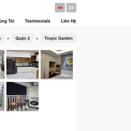
VN
EN
úng Tôi
Testimonials
Liên Hệ
p
»
Quận 2
»
Tropic Garden