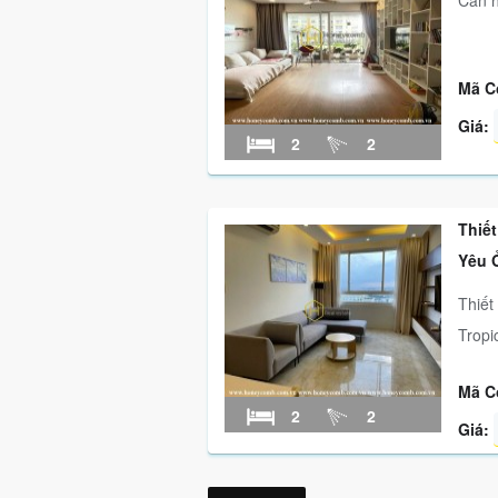
Căn h
Mã C
Giá:
2
2
Thiế
Yêu 
Thiết
Tropi
Mã C
2
2
Giá: