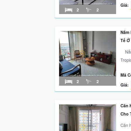
Giá:
2
2
Nắm 
Tế Ở
Nắm l
Tropi
Mã C
2
2
Giá:
Căn 
Cho 
Căn h