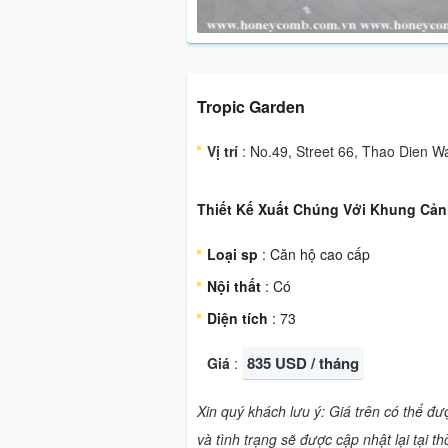
Tropic Garden
Vị trí
: No.49, Street 66, Thao Dien Wa
Thiết Kế Xuất Chúng Với Khung Cản
Loại sp
: Căn hộ cao cấp
Nội thất
: Có
Diện tích
: 73
835 USD / tháng
Giá
:
Xin quý khách lưu ý: Giá trên có thể đ
và tình trạng sẽ được cập nhật lại tại t