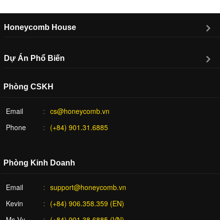
Honeycomb House
Dự Án Phổ Biến
Phòng CSKH
Email
cs@honeycomb.vn
Phone
(+84) 901.31.6885
Phòng Kinh Doanh
Email
support@honeycomb.vn
Kevin
(+84) 906.358.359 (EN)
Ms Vy
(+84) 901.38.6885 (VN)