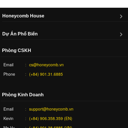
Honeycomb House
Dự Án Phổ Biến
Phòng CSKH
Email
cs@honeycomb.vn
Phone
(+84) 901.31.6885
Phòng Kinh Doanh
Email
support@honeycomb.vn
Kevin
(+84) 906.358.359 (EN)
Ms Vy
(+84) 901.38.6885 (VN)