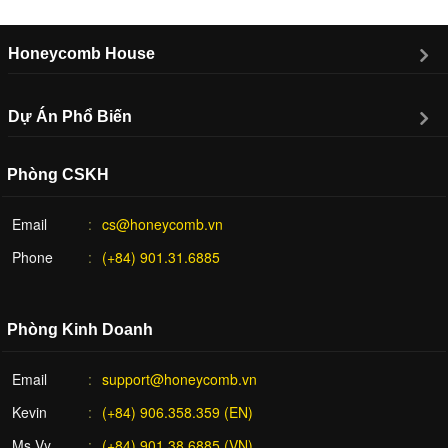
Honeycomb House
Dự Án Phổ Biến
Phòng CSKH
Email
cs@honeycomb.vn
Phone
(+84) 901.31.6885
Phòng Kinh Doanh
Email
support@honeycomb.vn
Kevin
(+84) 906.358.359 (EN)
Ms Vy
(+84) 901.38.6885 (VN)