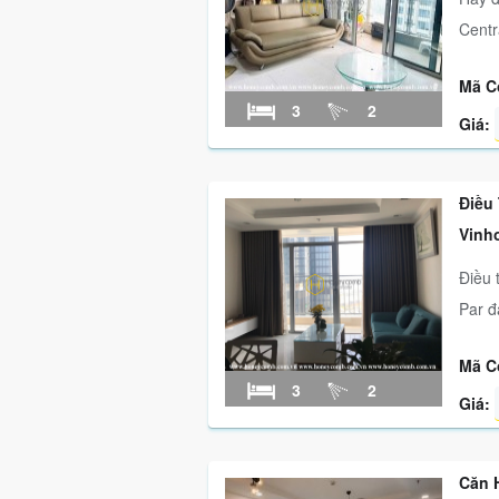
Centr
Mã C
3
2
Giá:
Điều
Vinh
Điều 
Par đ
Mã C
3
2
Giá:
Căn 