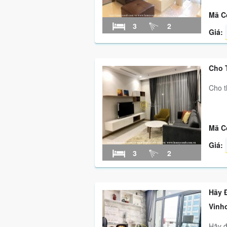
Mã C
3
2
Giá:
Cho 
Cho t
Mã C
Giá:
3
2
Hãy 
Vinh
Hãy đ