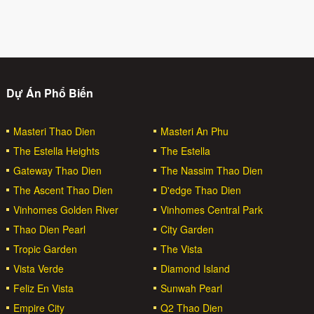
Dự Án Phổ Biến
Masteri Thao Dien
Masteri An Phu
The Estella Heights
The Estella
Gateway Thao Dien
The Nassim Thao Dien
The Ascent Thao Dien
D'edge Thao Dien
Vinhomes Golden River
Vinhomes Central Park
Thao Dien Pearl
City Garden
Tropic Garden
The Vista
Vista Verde
Diamond Island
Feliz En Vista
Sunwah Pearl
Empire City
Q2 Thao Dien