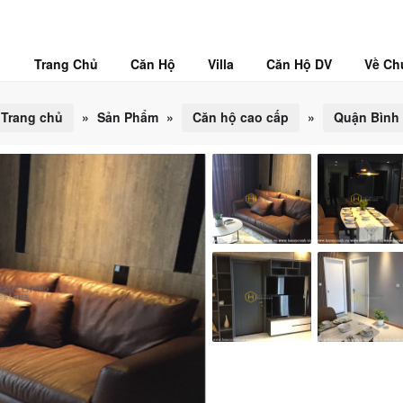
Trang Chủ
Căn Hộ
Villa
Căn Hộ DV
Về Ch
Trang chủ
»
Sản Phẩm
»
Căn hộ cao cấp
»
Quận Bình