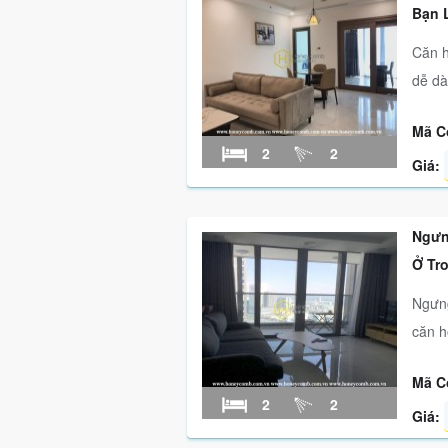
Bạn 
Căn h
dễ dà
Mã C
2
2
Giá:
Ngưn
Ở Tr
Ngưng
căn h
Mã C
2
2
Giá: