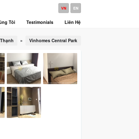
VN
EN
úng Tôi
Testimonials
Liên Hệ
 Thạnh
»
Vinhomes Central Park